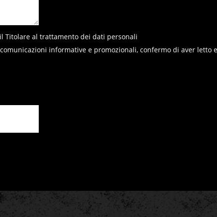
 il Titolare al trattamento dei dati personali
re comunicazioni informative e promozionali, confermo di aver letto 
HOME
ABOUT US
CONTACT US
DE
IT
EN
+39 0471 725 014
·
info@gallar