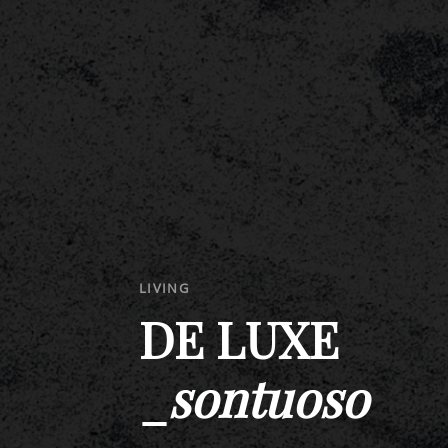
LE NOSTRE STRUTTURE
HOTEL TURM
|
GROTTNERHOF
LIVING
DE LUXE
_
sontuoso